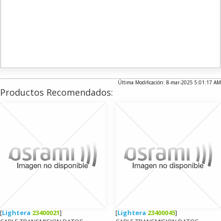
Última Modificación: 8-mar-2025 5:01:17 AM
Productos Recomendados:
[
Lightera
23400021
]
[
Lightera
23400045
]