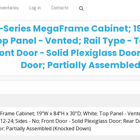
nventarios
Log in
Contacto
-Series MegaFrame Cabinet; 19"
op Panel - Vented; Rail Type - 
ont Door - Solid Plexiglass Door
Door; Partially Assemble
rame Cabinet; 19"W x 84"H x 30"D; White; Top Panel - Vente
2-24; Sides - No; Front Door - Solid Plexiglass Door; Rear D
or; Partially Assembled (Knocked Down)