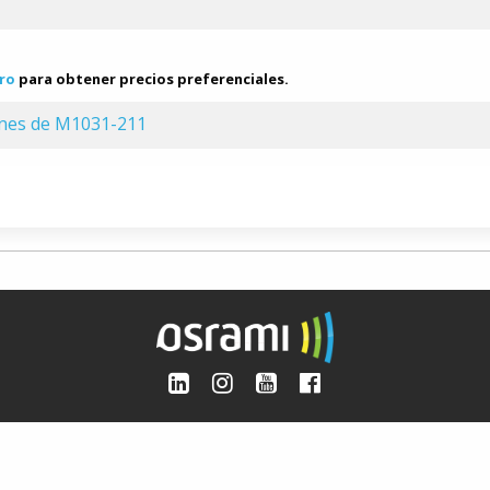
ro
para obtener precios preferenciales.
ones de M1031-211