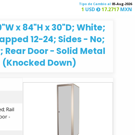
Tipo de Cambio al
05-Aug-2026
1
USD
17.2717
MXN
W x 84"H x 30"D; White;
Tapped 12-24; Sides - No;
; Rear Door - Solid Metal
d (Knocked Down)
d; Rail
oor -