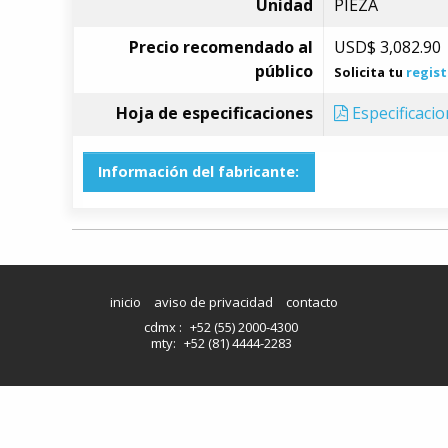
Unidad
PIEZA
Precio recomendado al
USD$
3,082.90
público
Solicita tu
regist
Hoja de especificaciones
Especificaci
Información del fabricante:
inicio
aviso de privacidad
contacto
cdmx :
+52 (55) 2000-4300
mty:
+52 (81) 4444-2283