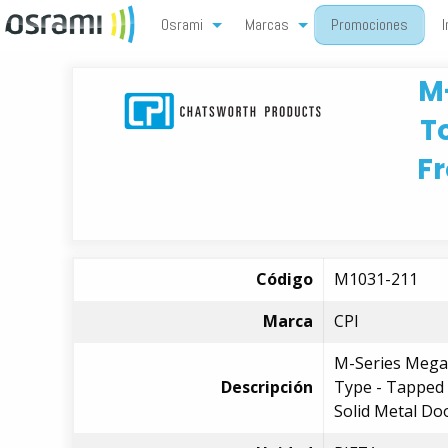
Osrami
Marcas
Promociones
I
M
T
Fr
Código
M1031-211
Marca
CPI
M-Series MegaF
Descripción
Type - Tapped 1
Solid Metal Do