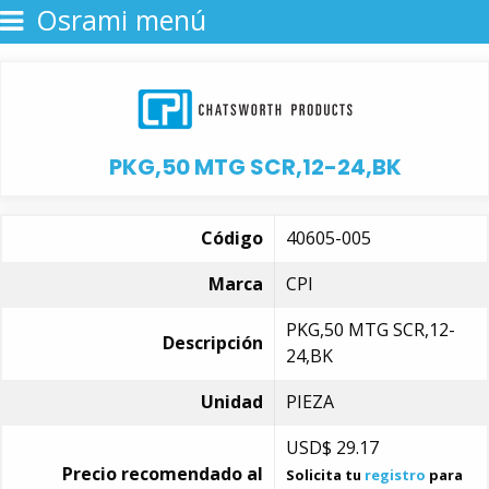
Osrami menú
PKG,50 MTG SCR,12-24,BK
Código
40605-005
Marca
CPI
PKG,50 MTG SCR,12-
Descripción
24,BK
Unidad
PIEZA
USD$
29.17
Precio recomendado al
Solicita tu
registro
para