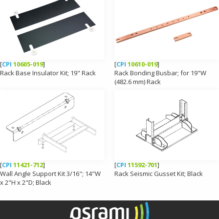
[
CPI
10605-019
]
[
CPI
10610-019
]
Rack Base Insulator Kit; 19" Rack
Rack Bonding Busbar; for 19"W
(482.6 mm) Rack
[
CPI
11421-712
]
[
CPI
11592-701
]
Wall Angle Support Kit 3/16"; 14"W
Rack Seismic Gusset Kit; Black
x 2"H x 2"D; Black