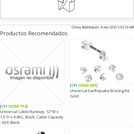
Última Modificación: 8-mar-2025 5:03:33 AM
Productos Recomendados:
[
CPI
10562-001
]
Universal Earthquake Bracing Kit;
Gold
[
CPI
10250-712
]
Universal Cable Runway; 12"W x
1.5"H x 9.96'L; Black; Cable Capacity
- 629; Black