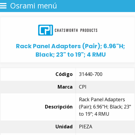
Osrami menú
Rack Panel Adapters (Pair); 6.96"H;
Black; 23" to 19"; 4 RMU
Código
31440-700
Marca
CPI
Rack Panel Adapters
Descripción
(Pair); 6.96"H; Black; 23"
to 19"; 4 RMU
Unidad
PIEZA