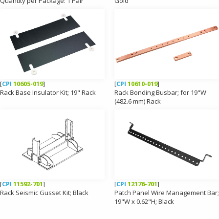
Quantity per Package: 1 Pair
Gold
[
CPI
10605-019
]
[
CPI
10610-019
]
Rack Base Insulator Kit; 19" Rack
Rack Bonding Busbar; for 19"W
(482.6 mm) Rack
[
CPI
11592-701
]
[
CPI
12176-701
]
Rack Seismic Gusset Kit; Black
Patch Panel Wire Management Bar;
19"W x 0.62"H; Black