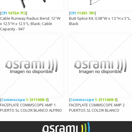
[
CPI
10724-712
]
[
CPI
11301-701
]
Cable Runway Radius Bend; 12"W
Butt-Splice Kit; 0.38"W x 1.5"H x 5"L;
x 12.5"H x 12.5"L; Black; Cable
Black
Capacity - 947
[
Commscope
1-2111008-3
]
[
Commscope
1-2111009-3
]
FACEPLATE COMMSCOPE AMP 1
FACEPLATE COMMSCOPE AMP 2
PUERTO SL COLOR BLANCO ALPINO
PUERTOS SL COLOR BLANCO