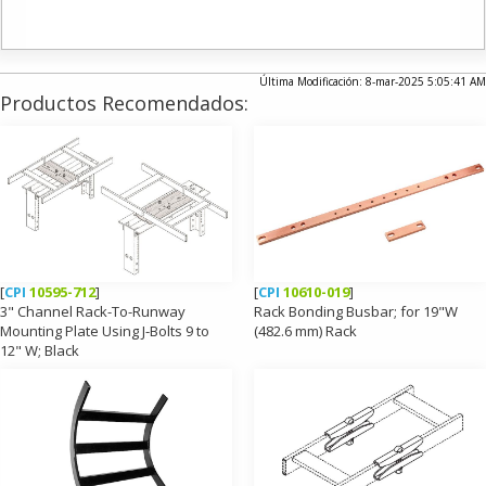
Última Modificación: 8-mar-2025 5:05:41 AM
Productos Recomendados:
[
CPI
10595-712
]
[
CPI
10610-019
]
3" Channel Rack-To-Runway
Rack Bonding Busbar; for 19"W
Mounting Plate Using J-Bolts 9 to
(482.6 mm) Rack
12" W; Black