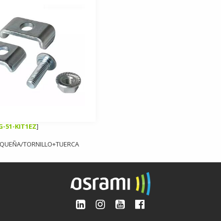
-51-KIT1EZ
]
EQUEÑA/TORNILLO+TUERCA