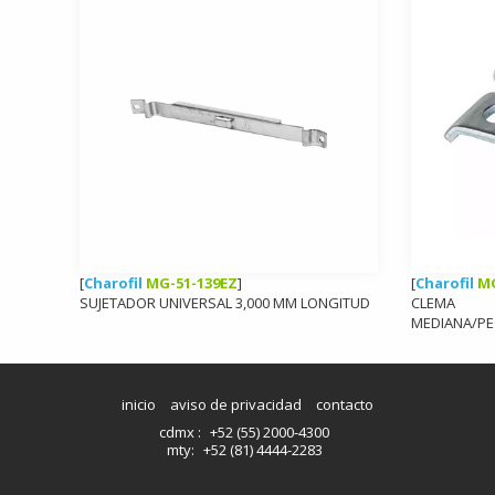
[
Charofil
MG-51-139EZ
]
[
Charofil
MG
SUJETADOR UNIVERSAL 3,000 MM LONGITUD
CLEMA
MEDIANA/P
inicio
aviso de privacidad
contacto
cdmx :
+52 (55) 2000-4300
mty:
+52 (81) 4444-2283