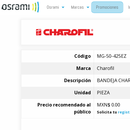
Osrami
Marcas
Promociones
I
Código
MG-50-425EZ
Marca
Charofil
Descripción
BANDEJA CHAR
Unidad
PIEZA
Precio recomendado al
MXN$
0.00
público
Solicita tu
regist