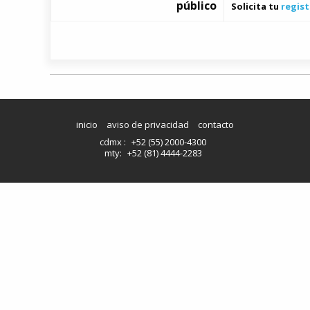
público
Solicita tu
regist
inicio
aviso de privacidad
contacto
cdmx :
+52 (55) 2000-4300
mty:
+52 (81) 4444-2283