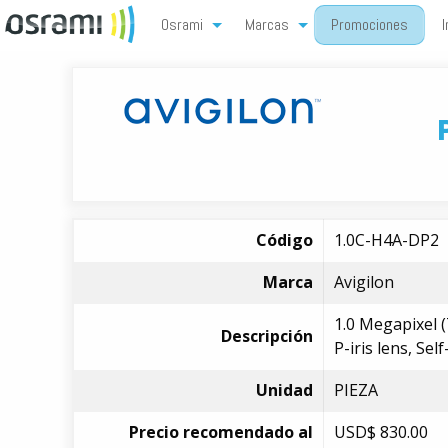
Osrami
Marcas
Promociones
I
Código
1.0C-H4A-DP2
Marca
Avigilon
1.0 Megapixel 
Descripción
P-iris lens, Se
Unidad
PIEZA
Precio recomendado al
USD$
830.00