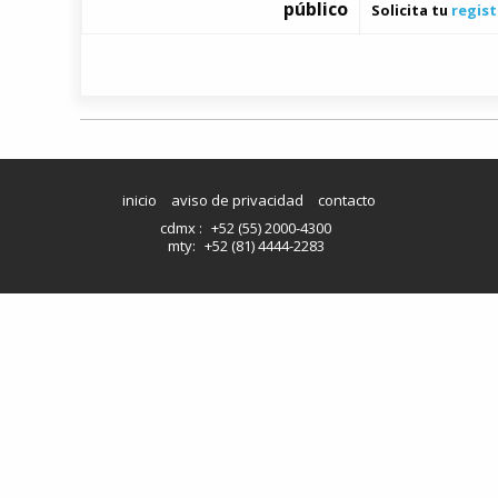
público
Solicita tu
regist
inicio
aviso de privacidad
contacto
cdmx :
+52 (55) 2000-4300
mty:
+52 (81) 4444-2283