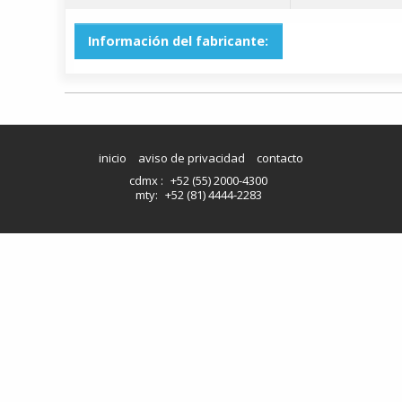
Información del fabricante:
inicio
aviso de privacidad
contacto
cdmx :
+52 (55) 2000-4300
mty:
+52 (81) 4444-2283