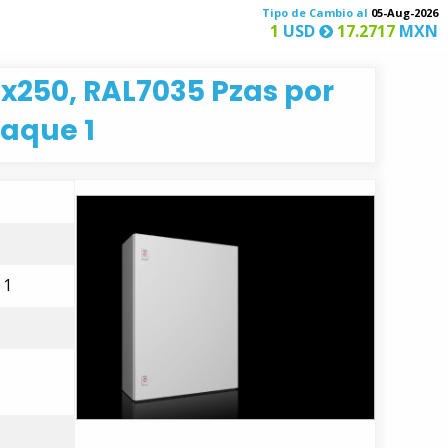
Tipo de Cambio al
05-Aug-2026
1
USD
17.2717
MXN
250, RAL7035 Pzas por
aque 1
 1