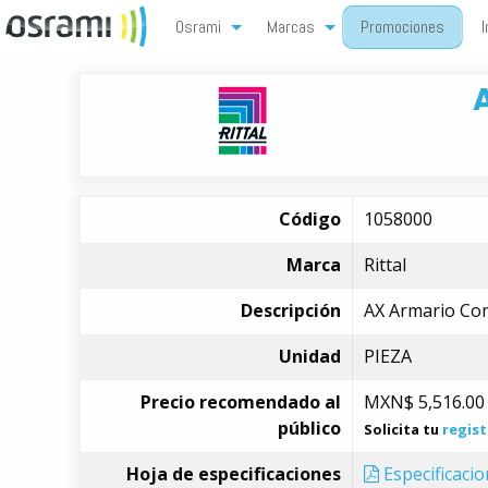
Osrami
Marcas
Promociones
I
Código
1058000
Marca
Rittal
Descripción
AX Armario Co
Unidad
PIEZA
Precio recomendado al
MXN$
5,516.00
público
Solicita tu
regist
Hoja de especificaciones
Especificaci