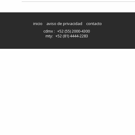
inicio
aviso de privacidad
contacto
cdmx :
+52 (55) 2000-4300
mty:
+52 (81) 4444-2283