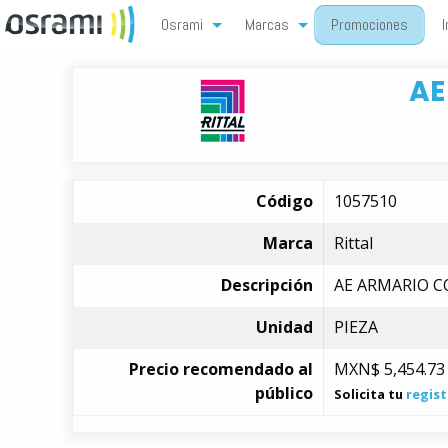
Osrami
Marcas
Promociones
I
AE
Código
1057510
Marca
Rittal
Descripción
AE ARMARIO CO
Unidad
PIEZA
Precio recomendado al
MXN$
5,454.73
público
Solicita tu
regist