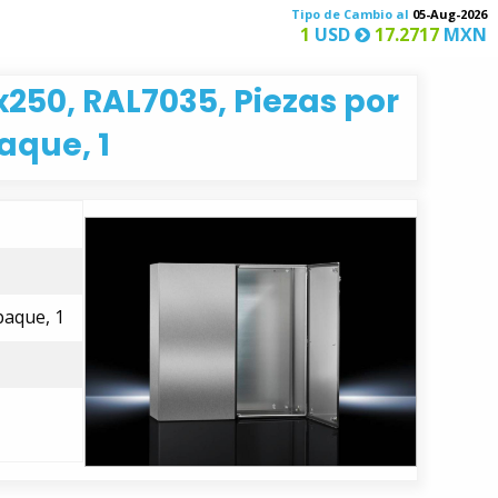
Tipo de Cambio al
05-Aug-2026
1
USD
17.2717
MXN
50, RAL7035, Piezas por
aque, 1
aque, 1