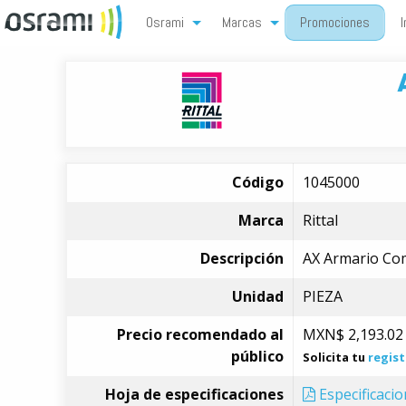
Osrami
Marcas
Promociones
I
Código
1045000
Marca
Rittal
Descripción
AX Armario Co
Unidad
PIEZA
Precio recomendado al
MXN$
2,193.02
público
Solicita tu
regist
Hoja de especificaciones
Especificaci