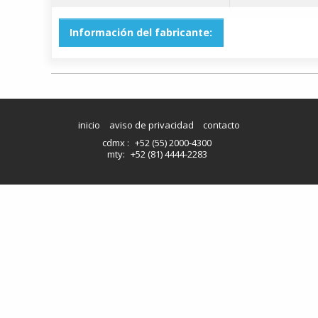
Información del fabricante:
inicio
aviso de privacidad
contacto
cdmx :
+52 (55) 2000-4300
mty:
+52 (81) 4444-2283