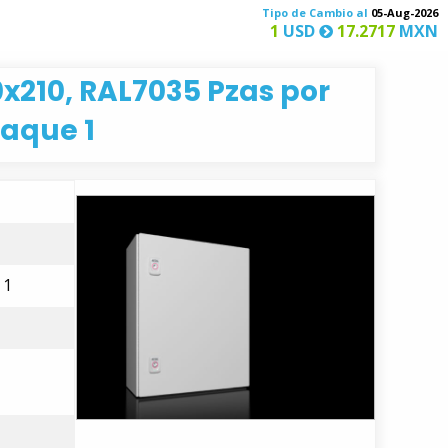
Tipo de Cambio al
05-Aug-2026
1
USD
17.2717
MXN
210, RAL7035 Pzas por
aque 1
 1