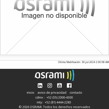
Última Modificación: 30-jul-2024 2:00:08 AM
inicio
aviso de privacidad
contacto
cdmx :
+52 (55) 2000-4300
mty:
+52 (81) 4444-2283
© 2026 OSRAMI. Todos los derechos reservados