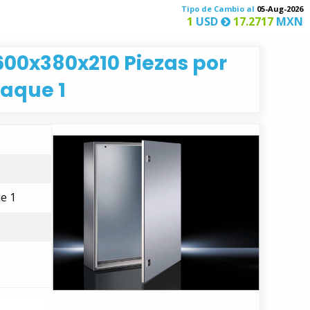
Tipo de Cambio al
05-Aug-2026
1
USD
17.2717
MXN
00x380x210 Piezas por
aque 1
e 1