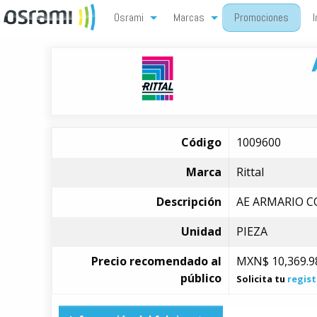
Osrami
Marcas
Promociones
I
Código
1009600
Marca
Rittal
Descripción
AE ARMARIO CO
Unidad
PIEZA
Precio recomendado al
MXN$
10,369.9
público
Solicita tu
regist