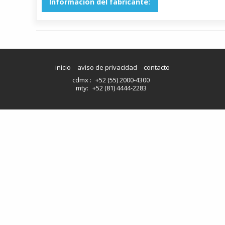
Información del fabricante:
inicio
aviso de privacidad
contacto
cdmx :
+52 (55) 2000-4300
mty:
+52 (81) 4444-2283