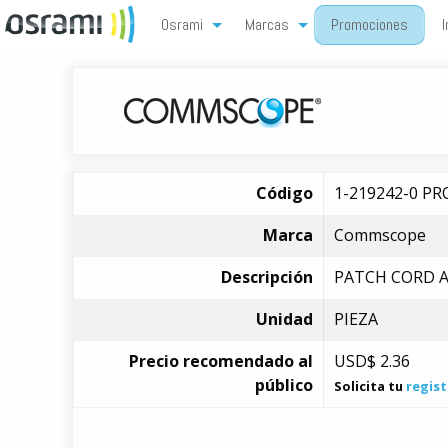
Osrami
Marcas
Promociones
I
Código
1-219242-0 P
Marca
Commscope
Descripción
PATCH CORD A
Unidad
PIEZA
Precio recomendado al
USD$
2.36
público
Solicita tu
regist