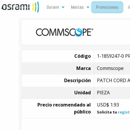
Osrami
Marcas
Promociones
I
Código
1-1859247-0 
Marca
Commscope
Descripción
PATCH CORD AZ
Unidad
PIEZA
Precio recomendado al
USD$
1.93
público
Solicita tu
regist