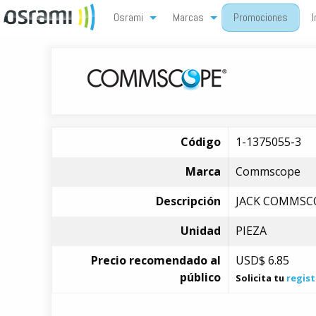
Osrami
Marcas
Promociones
I
Código
1-1375055-3
Marca
Commscope
Descripción
JACK COMMSCO
Unidad
PIEZA
Precio recomendado al
USD$
6.85
público
Solicita tu
regist