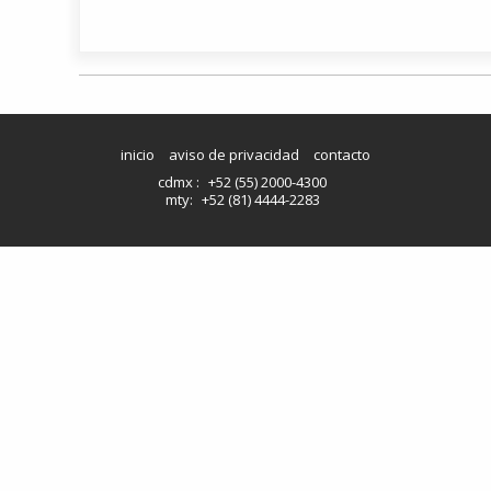
inicio
aviso de privacidad
contacto
cdmx :
+52 (55) 2000-4300
mty:
+52 (81) 4444-2283