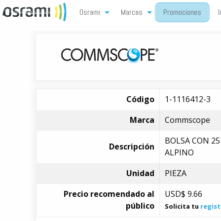
Osrami
Marcas
Promociones
I
Código
1-1116412-3
Marca
Commscope
BOLSA CON 2
Descripción
ALPINO
Unidad
PIEZA
Precio recomendado al
USD$
9.66
público
Solicita tu
regist