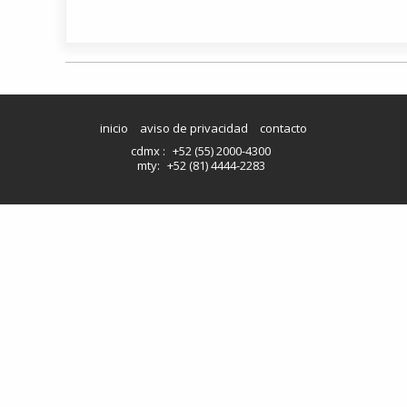
inicio
aviso de privacidad
contacto
cdmx :
+52 (55) 2000-4300
mty:
+52 (81) 4444-2283