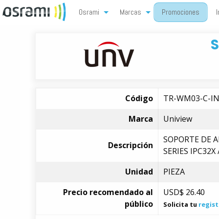
Osrami
Marcas
Promociones
I
Código
TR-WM03-C-I
Marca
Uniview
SOPORTE DE A
Descripción
SERIES IPC32X 
Unidad
PIEZA
Precio recomendado al
USD$
26.40
público
Solicita tu
regist