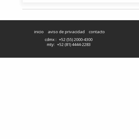
inicio
aviso de privacidad
contacto
cdmx :
+52 (55) 2000-4300
mty:
+52 (81) 4444-2283