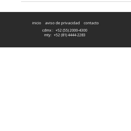
inicio
aviso de privacidad
contacto
cdmx :
+52 (55) 2000-4300
mty:
+52 (81) 4444-2283