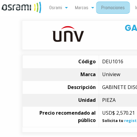
Osrami
Marcas
Promociones
I
GA
Código
DEU1016
Marca
Uniview
Descripción
GABINETE DIS
Unidad
PIEZA
Precio recomendado al
USD$
2,570.21
público
Solicita tu
regist