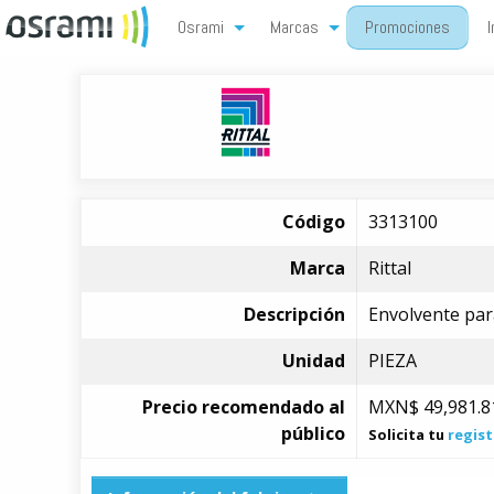
Osrami
Marcas
Promociones
I
Código
3313100
Marca
Rittal
Descripción
Envolvente par
Unidad
PIEZA
Precio recomendado al
MXN$
49,981.8
público
Solicita tu
regist