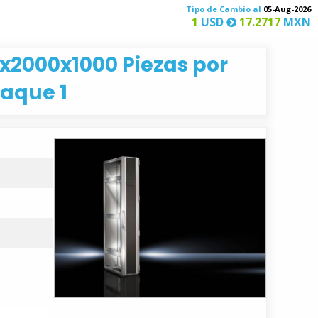
Tipo de Cambio al
05-Aug-2026
1
USD
17.2717
MXN
x2000x1000 Piezas por
aque 1