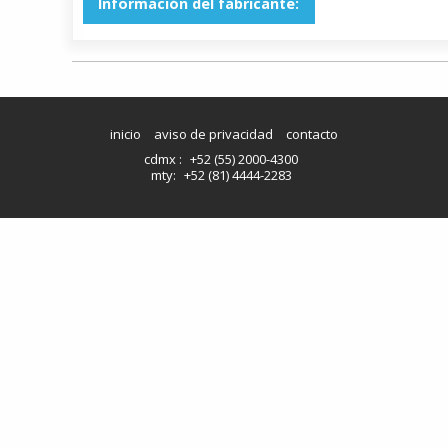
Información del fabricante:
inicio
aviso de privacidad
contacto
cdmx :
+52 (55) 2000-4300
mty:
+52 (81) 4444-2283