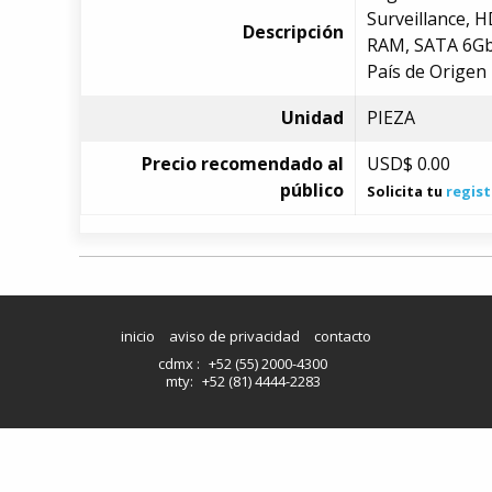
Surveillance, H
Descripción
RAM, SATA 6Gb
País de Origen
Unidad
PIEZA
Precio recomendado al
USD$
0.00
público
Solicita tu
regist
inicio
aviso de privacidad
contacto
cdmx :
+52 (55) 2000-4300
mty:
+52 (81) 4444-2283