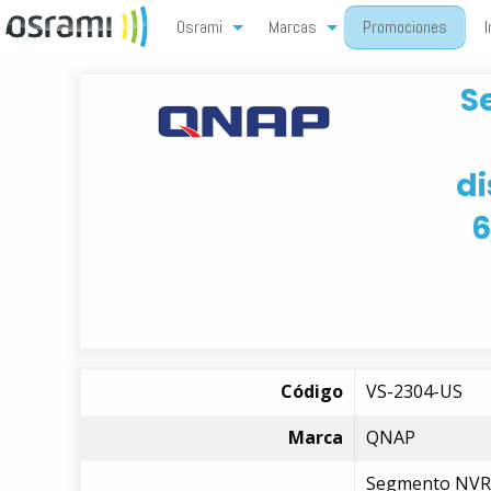
Osrami
Marcas
Promociones
I
S
di
6
Código
VS-2304-US
Marca
QNAP
Segmento NVR Q