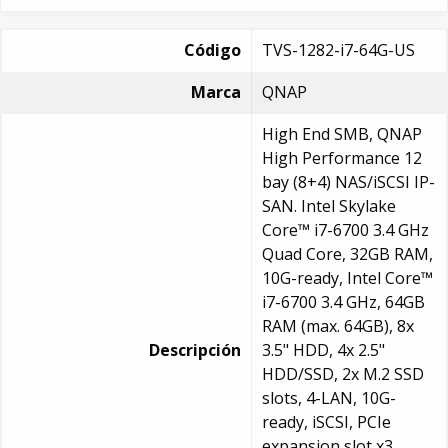
Código
TVS-1282-i7-64G-US
Marca
QNAP
High End SMB, QNAP
High Performance 12
bay (8+4) NAS/iSCSI IP-
SAN. Intel Skylake
Core™ i7-6700 3.4 GHz
Quad Core, 32GB RAM,
10G-ready, Intel Core™
i7-6700 3.4 GHz, 64GB
RAM (max. 64GB), 8x
Descripción
3.5" HDD, 4x 2.5"
HDD/SSD, 2x M.2 SSD
slots, 4-LAN, 10G-
ready, iSCSI, PCIe
expansion slot x3,