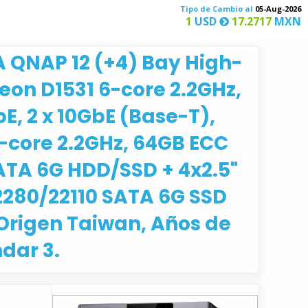
Tipo de Cambio al
05-Aug-2026
1
USD
17.2717
MXN
A QNAP 12 (+4) Bay High-
Xeon D1531 6-core 2.2GHz,
E, 2 x 10GbE (Base-T),
-core 2.2GHz, 64GB ECC
SATA 6G HDD/SSD + 4x2.5"
2280/22110 SATA 6G SSD
 Origen Taiwan, Años de
dar 3.