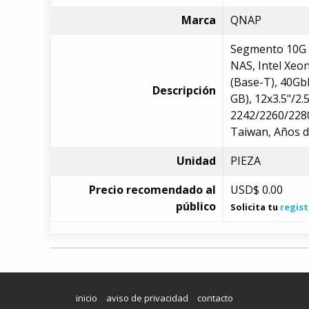
Marca
QNAP
Segmento 10G b
NAS, Intel Xeo
(Base-T), 40Gb
Descripción
GB), 12x3.5"/2
2242/2260/2280
Taiwan, Años d
Unidad
PIEZA
Precio recomendado al
USD$
0.00
público
Solicita tu
regist
inicio
aviso de privacidad
contacto