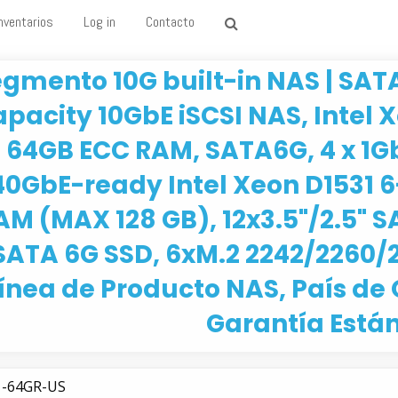
nventarios
Log in
Contacto
gmento 10G built-in NAS | SAT
pacity 10GbE iSCSI NAS, Intel 
64GB ECC RAM, SATA6G, 4 x 1Gb
40GbE-ready Intel Xeon D1531 6
AM (MAX 128 GB), 12x3.5"/2.5" 
SATA 6G SSD, 6xM.2 2242/2260/
ínea de Producto NAS, País de
Garantía Están
1-64GR-US