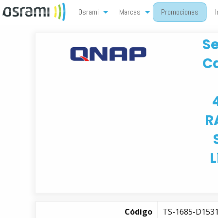
Osrami
Marcas
Promociones
I
Se
Ca
R
L
Código
TS-1685-D153