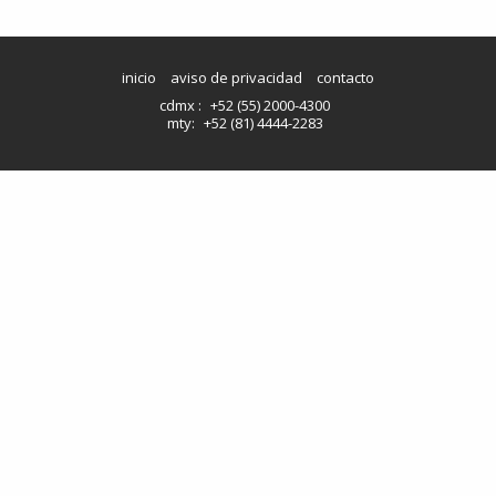
inicio
aviso de privacidad
contacto
cdmx :
+52 (55) 2000-4300
mty:
+52 (81) 4444-2283