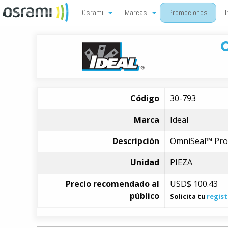
Osrami
Marcas
Promociones
I
Código
30-793
Marca
Ideal
Descripción
OmniSeal™ Pro 
Unidad
PIEZA
Precio recomendado al
USD$
100.43
público
Solicita tu
regist