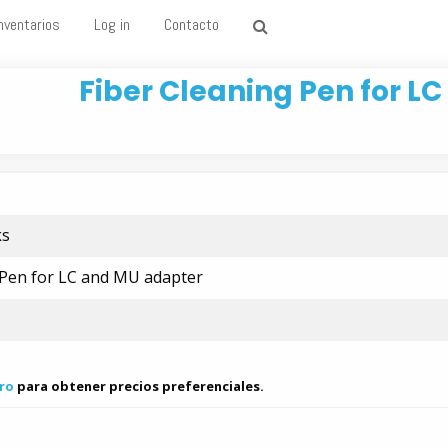
nventarios
Log in
Contacto
Fiber Cleaning Pen for L
ks
 Pen for LC and MU adapter
ro
para obtener precios preferenciales.