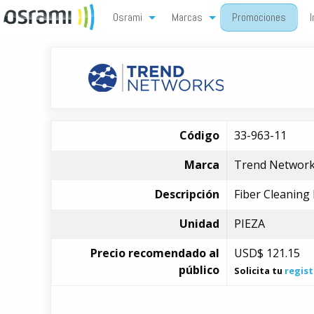
Osrami
Marcas
Promociones
I
Código
33-963-11
Marca
Trend Networ
Descripción
Fiber Cleaning
Unidad
PIEZA
Precio recomendado al
USD$
121.15
público
Solicita tu
regist