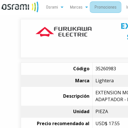
Osrami
Marcas
Promociones
I
E
Código
35260983
Marca
Lightera
EXTENSION MO
Descripción
ADAPTADOR - L
Unidad
PIEZA
Precio recomendado al
USD$
17.55