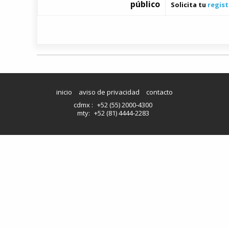
público
Solicita tu
regist
inicio
aviso de privacidad
contacto
cdmx :
+52 (55) 2000-4300
mty:
+52 (81) 4444-2283