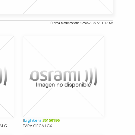
Última Modificación: 8-mar-2025 5:01:17 AM
[
Lightera
35150196
]
M G-
TAPA CIEGA LGX
O