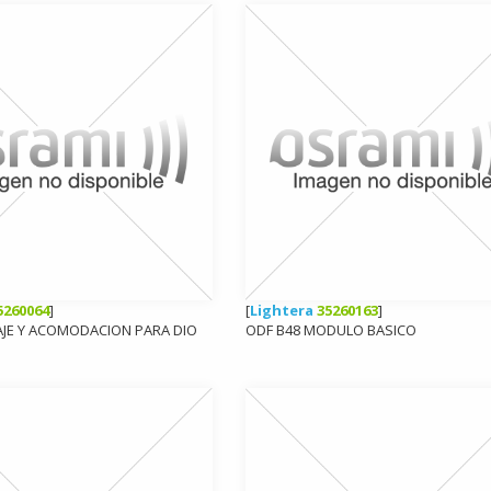
5260064
]
[
Lightera
35260163
]
LAJE Y ACOMODACION PARA DIO
ODF B48 MODULO BASICO