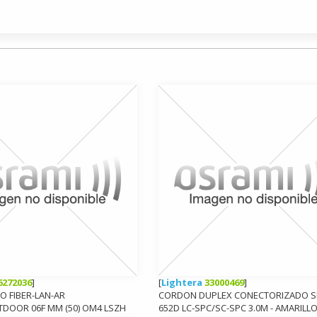
6272036
]
[
Lightera
33000469
]
O FIBER-LAN-AR
CORDON DUPLEX CONECTORIZADO S
DOOR 06F MM (50) OM4 LSZH
652D LC-SPC/SC-SPC 3.0M - AMARILL