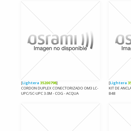
[
Lightera
35200798
]
[
Lightera
3
CORDON DUPLEX CONECTORIZADO OM3 LC-
KIT DE ANC
UPC/SC-UPC 3.0M - COG - ACQUA
B48