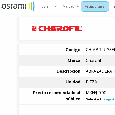
Osrami
Marcas
Promociones
I
Código
CH-ABR-U-38E
Marca
Charofil
Descripción
ABRAZADERA TI
Unidad
PIEZA
Precio recomendado al
MXN$
0.00
público
Solicita tu
regist