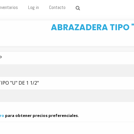
nventarios
Log in
Contacto
ABRAZADERA TIPO "U
P
PO "U" DE 1 1/2"
ro
para obtener precios preferenciales.